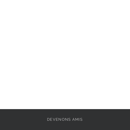
Extérieur : 
Mélange d
Pointe de la chaussu
Doublure: 
Mélange d
Fermeture: 
Laçage
Semelle amovible: 
Semelle extérieure: 
DEVENONS AMIS