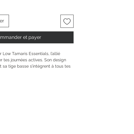
er
mmander et payer
Low Tamaris Essentials, l’allié 
r tes journées actives. Son design 
 sa tige basse s’intègrent à tous tes 
e talon compensé de 5 cm te donne 
’élan. Confort ultime assuré grâce à la 
movible et la technologie 
ile-les facilement grâce au laçage 
 bien, où que tu sois.
8 cm
n compensé
0 mm
Textile