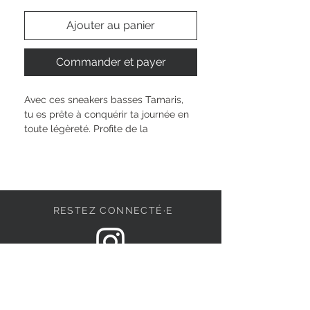
Ajouter au panier
Commander et payer
Avec ces sneakers basses Tamaris, 
tu es prête à conquérir ta journée en 
toute légèreté. Profite de la 
combinaison pratique entre laçage et 
fermeture éclair pour un enfilage 
rapide. La semelle amovible t’offre un 
confort adaptable, parfait pour tes 
besoins et envies du quotidien. La 
RESTEZ CONNECTÉ·E
forme basse, la pointe arrondie et la 
hauteur de semelle de 4 cm 
apportent une touche sportive et 
élégante à tous tes looks, tout en 
DEVENONS AMIS
assurant ton bien-être à chaque pas.
Hauteur de la tige : 
6.5 cm