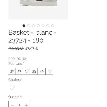
Basket - blanc -
23724 - 180
Prix
Prix
 79,95 € 
47,97 €
original
promotionnel
PRIX DOUX
Pointure
*
36
37
38
39
40
41
Couleur
*
Quantité
*