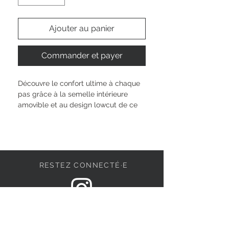
Ajouter au panier
Commander et payer
Découvre le confort ultime à chaque 
pas grâce à la semelle intérieure 
amovible et au design lowcut de ce 
sneaker. Sa coupe basse et sa pointe 
arrondie s’adaptent à ton rythme, 
tandis que la semelle de 3,5 cm 
t’accompagne en toute légèreté. La 
fermeture à lacets te permet 
RESTEZ CONNECTÉ·E
d’ajuster ton style, pile comme tu 
veux. Sens-toi libre d’affirmer ta 
personnalité au quotidien et fais la 
différence, naturellement.
DEVENONS AMIS
Hauteur de la tige : 
6.5 cm