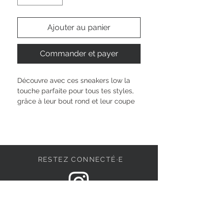
Ajouter au panier
Commander et payer
Découvre avec ces sneakers low la 
touche parfaite pour tous tes styles, 
grâce à leur bout rond et leur coupe 
sobre. Avec leur semelle amovible 
confortable et leur fermeture à 
lacets, tu bénéficies d'un maintien 
optimal et d'une flexibilité adaptée à 
ton quotidien. Le design lowcut te 
RESTEZ CONNECTÉ·E
permet de bouger librement, tandis 
que la hauteur de semelle de 5 cm 
donne juste ce qu’il faut d’élan à ta 
démarche. Laisse parler ton 
DEVENONS AMIS
individualité à chaque pas.