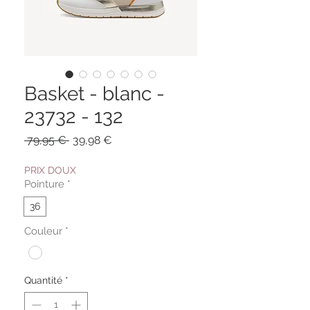
Basket - blanc -
23732 - 132
Prix
Prix
 79,95 € 
39,98 €
original
promotionnel
PRIX DOUX
Pointure
*
36
Couleur
*
Quantité
*