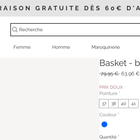
RAISON GRATUITE DÈS 60€ D'
Recherche
Femme
Homme
Maroquinerie
Basket - b
Prix
 79,95 € 
63,96 €
original
PRIX DOUX
Pointure
*
37
38
40
41
Couleur
*
Quantité
*