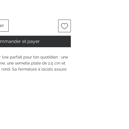
er
mmander et payer
low parfait pour ton quotidien : une 
e, une semelle plate de 2,5 cm et 
t rond. Sa fermeture à lacets assure 
à chaque pas, que ce soit pour une 
n rendez-vous improvisé. Facile à 
adapte à ta personnalité et 
s moments de ta journée, en toute 
ne touche unique rien que pour toi.
6.5 cm
 talon
0 mm