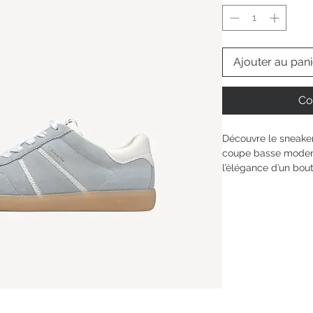
Ajouter au pani
Co
Découvre le sneaker 
coupe basse modern
l’élégance d’un bou
un maintien fiable 
balade en ville ou u
porter, ce modèle s’
accompagne tous le
simplicité et avec u
Hauteur de la tige : 
Type de talon : 
sans
Hauteur du talon: 
3