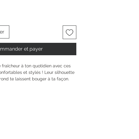
er
mmander et payer
 fraîcheur à ton quotidien avec ces 
fortables et stylés ! Leur silhouette 
rond te laissent bouger à ta façon. 
re du confort de la semelle amovible 
elleuse. Le laçage s’ajuste 
ied, la semelle de 3 cm t’offre 
. Laisse-toi inspirer par ce modèle 
er à tous tes moments et envies.
6.5 cm
 talon
0 mm