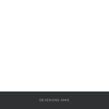
Semelle intérieure : 
Extérieur : 
Cuir
Pointe de la chaussu
Doublure: 
Textile
Fermeture: 
Laçage
Semelle amovible: 
Vegan: 
Non
Semelle extérieure: 
DEVENONS AMIS