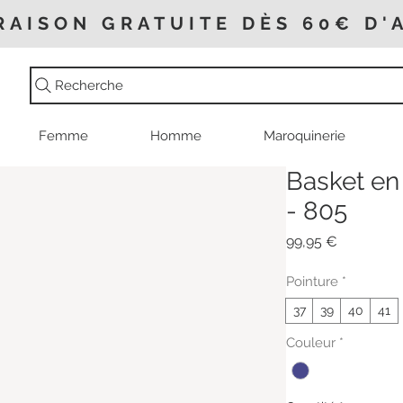
RAISON GRATUITE DÈS 60€ D'
Recherche
Femme
Homme
Maroquinerie
Basket en 
- 805
Prix
99,95 €
Pointure
*
37
39
40
41
Couleur
*