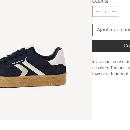
Quantité
*
Ajouter au pani
Co
Invite une touche de
sneakers Tamaris con
lowcut et leur bout 
Découvre le bien-êt
et de la doublure mo
parfaitement à ton p
soutien et équilibre
pensé pour s’accord
Hauteur de la tige : 
Type de talon : 
sans
Hauteur du talon: 
3