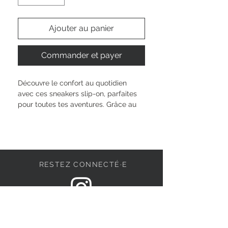
Ajouter au panier
Commander et payer
Découvre le confort au quotidien 
avec ces sneakers slip-on, parfaites 
pour toutes tes aventures. Grâce au 
lit de pied amovible, tu profites d’un 
soutien sur mesure, tandis que le 
velcro facilite la vie chaque matin. 
Leur coupe basse et la semelle de 25 
mm offrent un style casual, agréable 
RESTEZ CONNECTÉ·E
à porter du matin au soir. Disponibles 
du 36 au 42, ces chaussures 
accompagnent ta singularité, où que 
tu sois et quel que soit ton rythme.
DEVENONS AMIS
Hauteur de la tige : 
7 cm