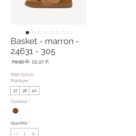
Basket - marron -
24631 - 305
Prix
Prix
 79,95 € 
55,97 €
original
promotionnel
PRIX DOUX
Pointure
*
37
38
40
Couleur
*
Quantité
*