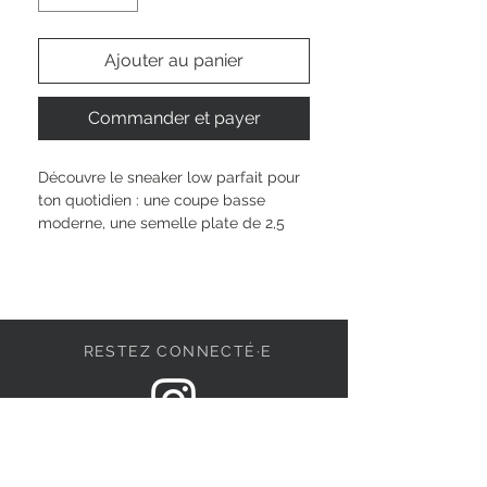
Ajouter au panier
Commander et payer
Découvre le sneaker low parfait pour 
ton quotidien : une coupe basse 
moderne, une semelle plate de 2,5 
cm et l’élégance d’un bout rond. Sa 
fermeture à lacets assure un 
maintien fiable à chaque pas, que ce 
soit pour une balade en ville ou un 
rendez-vous improvisé. Facile à 
RESTEZ CONNECTÉ·E
porter, ce modèle s’adapte à ta 
personnalité et accompagne tous les 
moments de ta journée, en toute 
simplicité et avec une touche unique 
DEVENONS AMIS
rien que pour toi.