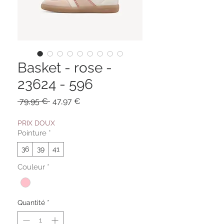
Basket - rose -
23624 - 596
Prix
Prix
 79,95 € 
47,97 €
original
promotionnel
PRIX DOUX
Pointure
*
36
39
41
Couleur
*
Quantité
*