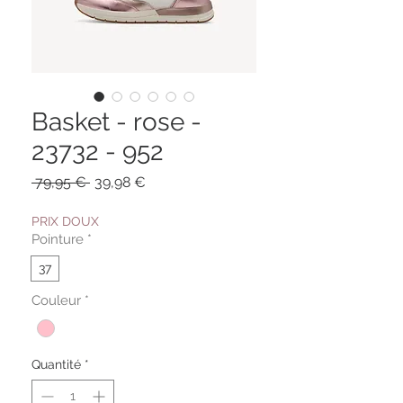
Basket - rose -
23732 - 952
Prix
Prix
 79,95 € 
39,98 €
original
promotionnel
PRIX DOUX
Pointure
*
37
Couleur
*
Quantité
*