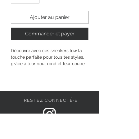
Ajouter au panier
Commander et payer
Découvre avec ces sneakers low la 
touche parfaite pour tous tes styles, 
grâce à leur bout rond et leur coupe 
sobre. Avec leur semelle amovible 
confortable et leur fermeture à 
lacets, tu bénéficies d'un maintien 
optimal et d'une flexibilité adaptée à 
ton quotidien. Le design lowcut te 
RESTEZ CONNECTÉ·E
permet de bouger librement, tandis 
que la hauteur de semelle de 5 cm 
donne juste ce qu’il faut d’élan à ta 
démarche. Laisse parler ton 
DEVENONS AMIS
individualité à chaque pas.