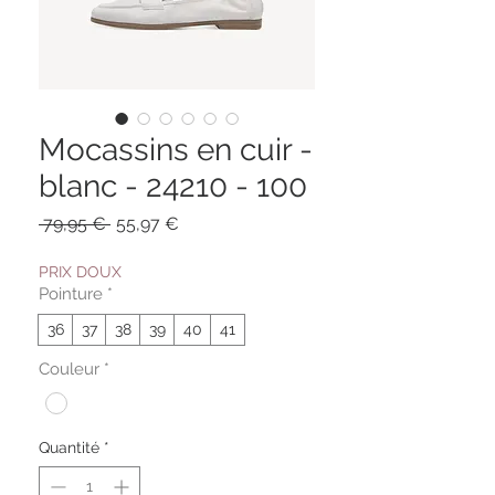
Mocassins en cuir -
blanc - 24210 - 100
Prix
Prix
 79,95 € 
55,97 €
original
promotionnel
PRIX DOUX
Pointure
*
36
37
38
39
40
41
Couleur
*
Quantité
*