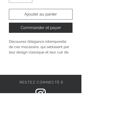
Ajouter au panier
Commander et payer
Découvrez l’élégance intemporelle 
de ces mocassins, qui séduisent par 
leur design classique et leur cuir de 
haute qualité. Qu’elles soient au look 
noir, blanc ou marron, chaque 
chaussure allie style et confort, 
parfaite pour le bureau, les loisirs et 
les occasions sociales. La semelle 
RESTEZ CONNECTÉ·E
plate et lisse assure une marche 
insouciante, tandis que des lanières 
décoratives ou d’élégants détails de 
trous complètent le look. Dans ces 
DEVENONS AMIS
mocassins multifonctionnels, vous 
êtes toujours habillé à la mode et 