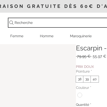
RAISON GRATUITE DÈS 60€ D'
Recherche
Femme
Homme
Maroquinerie
Escarpin -
Prix
 79,95 € 
55,97 €
original
PRIX DOUX
Pointure
*
38
39
40
Couleur
*
Quantité
*