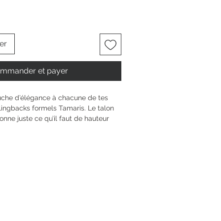
er
mmander et payer
uche d’élégance à chacune de tes 
lingbacks formels Tamaris. Le talon 
nne juste ce qu’il faut de hauteur 
 du matin au soir. La semelle Touch-It 
t à ton pied, et la bride réglable 
ptimal. Que ton style soit classique 
aussure au bout carré souligne 
 personnalité. Profite de chaque 
.
6.5 cm
n bloc