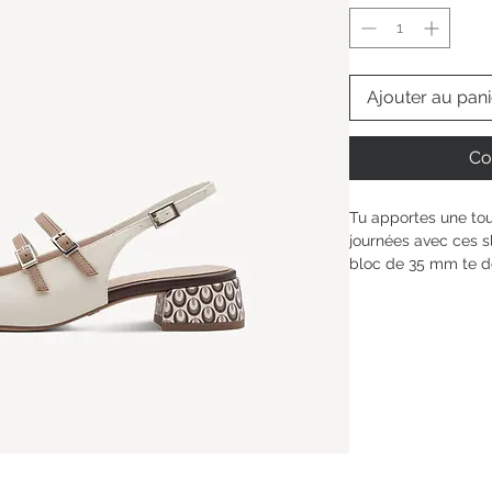
Ajouter au pani
Co
Tu apportes une to
journées avec ces s
bloc de 35 mm te do
pour rester à l’aise
s’adapte parfaitemen
assure un maintien o
ou unique, cette ch
merveilleusement ta
moment, à ta façon
Hauteur de la tige : 
Type de talon : 
Talo