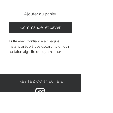
Ajouter au panier
Commander et payer
Brille avec confiance à chaque 
instant grâce à ces escarpins en cuir 
au talon aiguille de 7,5 cm. Leur 
technologie TOUCH-IT t'offre un 
confort personnalisé et s'adapte 
parfaitement à ta démarche. Le 
mélange textile-synthétique à 
l'intérieur prend soin de tes pieds 
RESTEZ CONNECTÉ·E
toute la journée. À enfiler facilement, 
ils subliment chaque tenue et 
t’inspirent à célébrer ta singularité, 
des réunions importantes aux soirées 
DEVENONS AMIS
inoubliables entre amies.