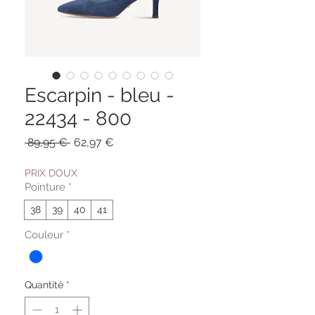
Escarpin - bleu -
22434 - 800
Prix
Prix
 89,95 € 
62,97 €
original
promotionnel
PRIX DOUX
Pointure
*
38
39
40
41
Couleur
*
Quantité
*