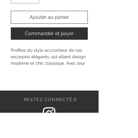
Ajouter au panier
Commander et payer
Profitez du style accrocheur de ces 
escarpins élégants, qui allient design 
moderne et chic classique. Avec leur 
talon bloc haut de 7,5 cm et la forme 
pointue de la chaussure, ils sont 
parfaits pour les soirées ou les 
occasions festives. La fermeture à 
bride arrière assure un ajustement 
RESTEZ CONNECTÉ·E
sûr, tandis que la tige en cuir luxueux 
promet un ajustement confortable. 
Disponibles dans des couleurs 
élégantes telles que le noir, le bleu, 
DEVENONS AMIS
le gris et le rose, ces escarpins 
peuvent être combinés de 