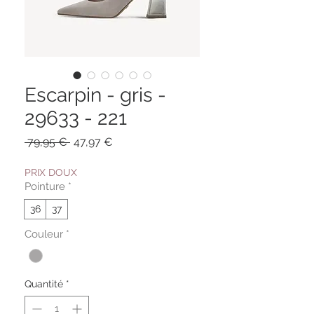
Escarpin - gris -
29633 - 221
Prix
Prix
 79,95 € 
47,97 €
original
promotionnel
PRIX DOUX
Pointure
*
36
37
Couleur
*
Quantité
*