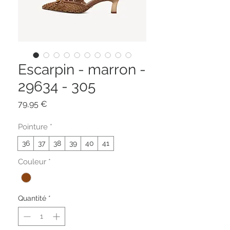
Escarpin - marron -
29634 - 305
Prix
79,95 €
Pointure
*
36
37
38
39
40
41
Couleur
*
Quantité
*