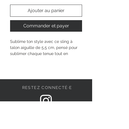
Ajouter au panier
Commander et payer
Sublime ton style avec ce sling à 
talon aiguille de 5,5 cm, pensé pour 
sublimer chaque tenue tout en 
t’offrant un confort optimal grâce à la 
semelle TOUCH-IT. Son mélange de 
textile et de synthétique épouse 
délicatement ton pied, tandis que la 
boucle ajustable assure un maintien 
RESTEZ CONNECTÉ·E
parfait. Idéal pour toutes tes envies 
de looks variés, ce modèle célèbre ta 
singularité et t’accompagne avec 
élégance du matin au soir.
DEVENONS AMIS
Hauteur de la tige : 
6 cm
Type de talon : 
Talon aiguille