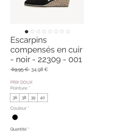
Escarpins
compensés en cuir
- noir - 22309 - 001
Prix
Prix
 69,95 € 
34,98 €
original
promotionnel
PRIX DOUX
Pointure
*
36
38
39
40
Couleur
*
Quantité
*