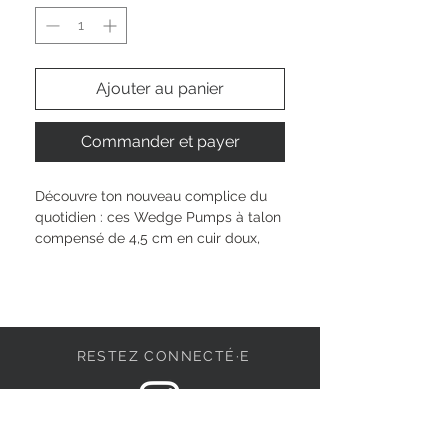
Ajouter au panier
Commander et payer
Découvre ton nouveau complice du 
quotidien : ces Wedge Pumps à talon 
compensé de 4,5 cm en cuir doux, 
conçus pour que tu t'affirmes sans 
sacrifier ton bien-être. Grâce à la 
semelle ANTIslide et la technologie 
TOUCH-IT, tu profites à chaque pas 
d'une sensation sécurisante et 
RESTEZ CONNECTÉ·E
personnalisée. Le mélange textile 
synthétique à l’intérieur, associé à la 
fermeture à scratch, te garantit un 
maintien agréable, facile à enfiler et 
DEVENONS AMIS
à adapter à ton moment.