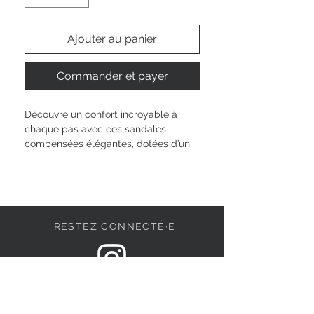
Ajouter au panier
Commander et payer
Découvre un confort incroyable à 
chaque pas avec ces sandales 
compensées élégantes, dotées d’un 
talon de 6 cm et d’une technologie 
ANTIslide rassurante. Leur matière en 
textile douce épouse tes pieds tout 
en te laissant respirer, tandis que le 
pratique velcro s’adapte à ta vie 
RESTEZ CONNECTÉ·E
active. Ce modèle t’accompagne en 
toute occasion et fait rayonner ta 
personnalité, pour que tu te sentes 
forte et belle, où que tu sois.
DEVENONS AMIS
Hauteur de la tige : 
6 cm