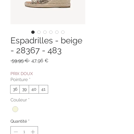
Espadrilles - beige
- 28367 - 483
Prix
Prix
 59,95 € 
47,96 €
original
promotionnel
PRIX DOUX
Pointure
*
36
39
40
41
Couleur
*
Quantité
*