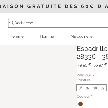
RAISON GRATUITE DÈS 60€ D'
Recherche
Femme
Homme
Maroquinerie
Espadrille
28336 - 3
Prix
 79,95 € 
55,97 €
original
PRIX DOUX
Pointure
*
36
37
38
39
Couleur
*