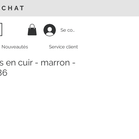
ACHAT
Se connecter
Nouveautés
Service client
s en cuir - marron -
86
Prix
promotionnel