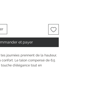
er
mmander et payer
es journées prennent de la hauteur, 
au confort. Le talon compensé de 6,5 
 touche d’élégance tout en 
ité grâce à la technologie ANTIslide. 
 s’adapte à ton pied, pour un bien-
e pas. Avec sa fermeture simple, 
t ton alliée au quotidien – pour tous 
rté et de style.
6.5 cm
n compensé