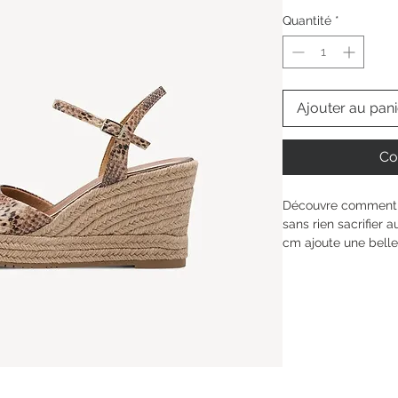
Quantité
*
Ajouter au pani
Co
Découvre comment t
sans rien sacrifier 
cm ajoute une belle
préservant ta stabil
La semelle TOUCH-IT
être unique à chaqu
cette sandale devien
tes moments de libe
Hauteur de la tige : 
Type de talon : 
Talo