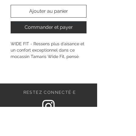
Ajouter au panier
Commander et payer
WIDE FIT - Ressens plus d’aisance et 
un confort exceptionnel dans ce 
mocassin Tamaris Wide Fit, pensé 
pour toi et ton quotidien. Sa forme 
arrondie, son talon de 35 mm et sa 
semelle intérieure amovible te 
garantissent un confort vraiment 
agréable, même lors des longues 
RESTEZ CONNECTÉ·E
journées. Le Fitting Pad et la semelle 
en cuir accueillent tes pieds avec 
douceur. Sois libre de bouger, d’oser 
tous les styles et profite d’un 
DEVENONS AMIS
chaussant vraiment confortable, à 
chaque instant