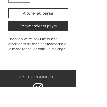
Ajouter au panier
Commander et payer
Donnez à votre look une touche 
avant-gardiste avec ces mocassins à 
la mode fabriqués dans un mélange 
de matériaux de haute qualité. 
L’élégante combinaison de textile et 
de similicuir dans des tons métallisés 
ainsi que le motif finement tissé 
soulignent votre style individuel. 
RESTEZ CONNECTÉ·E
Grâce à la semelle épaisse et 
texturée confortable ainsi qu’à la 
technologie TOUCH-IT, vous pouvez 
profiter pleinement du bureau et des 
DEVENONS AMIS
loisirs. Avec le laçage creux et la 
boucle attrayants, chaque 