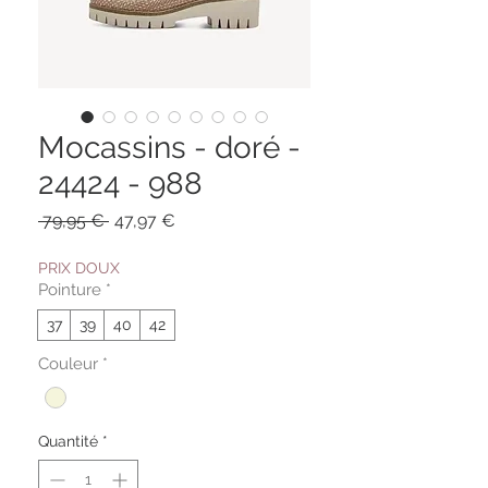
Mocassins - doré -
24424 - 988
Prix
Prix
 79,95 € 
47,97 €
original
promotionnel
PRIX DOUX
Pointure
*
37
39
40
42
Couleur
*
Quantité
*