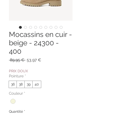
Mocassins en cuir -
beige - 24300 -
400
Prix
Prix
 89,95 € 
53,97 €
original
promotionnel
PRIX DOUX
Pointure
*
36
38
39
40
Couleur
*
Quantité
*