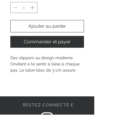
Ajouter au panier
Commander et payer
Des slippers au design moderne 
t’invitent à te sentir à l’aise à chaque 
pas. Le talon bloc de 3 cm assure 
stabilité et confort, parfait pour 
toutes tes journées actives. La forme 
à bout rond et la coupe basse 
s’adaptent à ton style unique et à 
toutes les occasions. Enfile-les 
RESTEZ CONNECTÉ·E
facilement et profite d’un look 
effortless, qui t’accompagne avec 
légèreté et confiance partout où tu 
vas.
DEVENONS AMIS