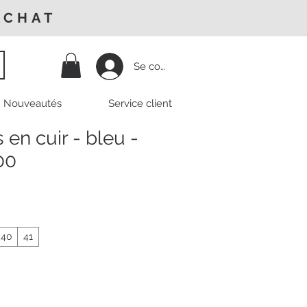
ACHAT
Se connecter
Nouveautés
Service client
en cuir - bleu -
00
40
41