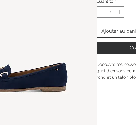
Quantité
*
Ajouter au pani
Co
Découvre tes nouvea
quotidien sans comp
rond et un talon blo
journée. Leur silhou
à tous tes looks – b
Touch-It chouchoute
chaussures t’offrent 
toujours à ta façon.
Hauteur de la tige : 
Type de talon : 
Talo
Hauteur du talon: 
1