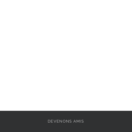
Semelle intérieure : 
Extérieur : 
Cuir
Pointe de la chaussu
Doublure: 
Mélange d
Fermeture: 
sans
Semelle amovible: 
Semelle extérieure: 
DEVENONS AMIS