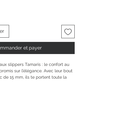
er
mmander et payer
ux slippers Tamaris : le confort au 
romis sur l’élégance. Avec leur bout 
c de 15 mm, ils te portent toute la 
ette lowcut chic et formelle s’adapte 
ureau ou sortie. La technologie 
 tes pieds à chaque pas. Ces 
la liberté d’être toi-même, Tu brilles, 
6.5 cm
n bloc
5 mm