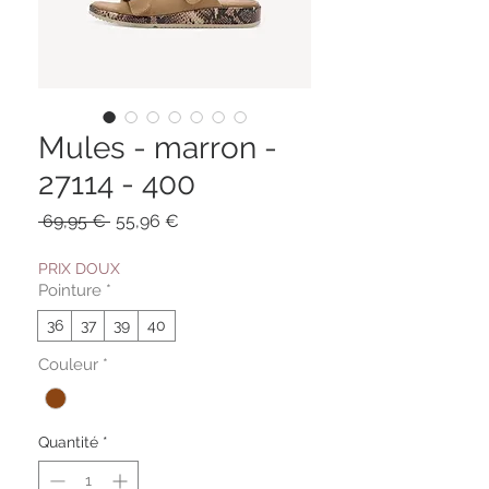
Mules - marron -
27114 - 400
Prix
Prix
 69,95 € 
55,96 €
original
promotionnel
PRIX DOUX
Pointure
*
36
37
39
40
Couleur
*
Quantité
*