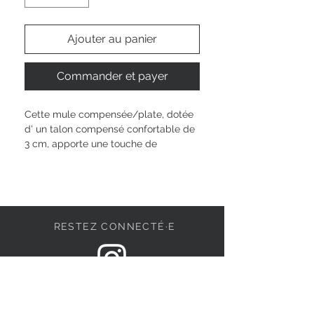
Ajouter au panier
Commander et payer
Cette mule compensée/plate, dotée 
d' 
un talon compensé confortable de 
3 cm, apporte une touche de 
fraîcheur à votre quotidien. Sa 
fermeture Velcro pratique offre un 
maintien ajustable, tandis que sa 
doublure synthétique douce amortit 
chacun de vos pas.
RESTEZ CONNECTÉ·E
Hauteur de la tige : 
5 cm
Type de paragraphe : 
aucun 
paragraphe
DEVENONS AMIS
Hauteur du talon : 
30 mm
Semelle intérieure : 
Mélange de cuir 