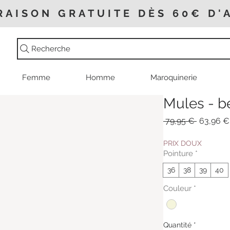
RAISON GRATUITE DÈS 60€ D'
Recherche
Femme
Homme
Maroquinerie
Mules - b
Prix
 79,95 € 
63,96 €
original
PRIX DOUX
Pointure
*
36
38
39
40
Couleur
*
Quantité
*