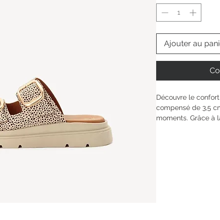
Ajouter au pani
Co
Découvre le confort
compensé de 3,5 c
moments. Grâce à l
un plaisir doux et m
La bride pratique te
doublure synthétiqu
même lors des journé
ce design moderne, 
personnalité et ta si
Type de talon : 
Talo
Hauteur du talon: 
3