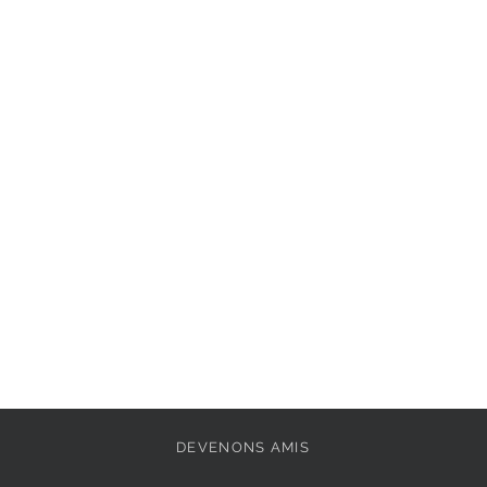
Semelle intérieure : 
Extérieur : 
Cuir
Pointe de la chaussu
Doublure: 
Synthéti
Fermeture: 
Fermoir
Semelle amovible: 
Vegan: 
Non
Semelle extérieure: 
DEVENONS AMIS