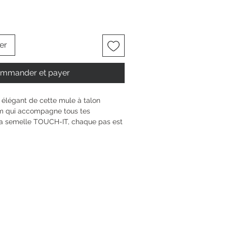
er
mmander et payer
 élégant de cette mule à talon 
m qui accompagne tous tes 
a semelle TOUCH-IT, chaque pas est 
oelleux, idéal pour ta vie dynamique. 
 donne un maintien sûr, tandis que la 
e assure une sensation agréable, 
es intenses. Laisse-toi inspirer par 
parfait pour exprimer ta 
ngularité.
n compensé
5 mm