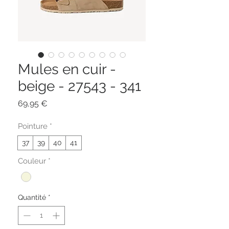
Mules en cuir -
beige - 27543 - 341
Prix
69,95 €
Pointure
*
37
39
40
41
Couleur
*
Quantité
*