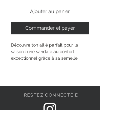
Ajouter au panier
Commander et payer
Découvre ton allié parfait pour la 
saison : une sandale au confort 
exceptionnel grâce à sa semelle 
anatomique et son petit talon de 3 
cm. La fermeture à boucle s’ajuste à 
ta morphologie pour un maintien sûr 
et personnalisé. Parfaite pour toutes 
tes aventures du quotidien, elle 
RESTEZ CONNECTÉ·E
accompagne chaque look avec style 
et subtilité. Avec ce modèle, tu 
affirmes ta singularité tout en 
profitant d’un bien-être absolu à 
DEVENONS AMIS
chaque pas.
Type de talon : 
sans talon