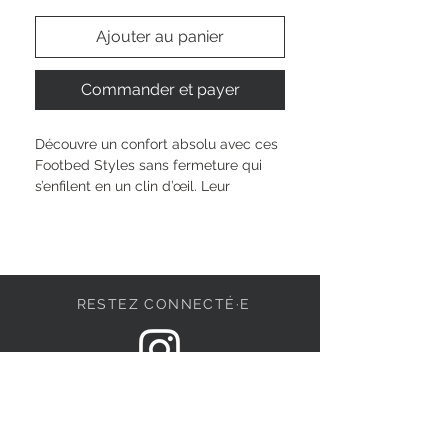
Ajouter au panier
Commander et payer
Découvre un confort absolu avec ces 
Footbed Styles sans fermeture qui 
s’enfilent en un clin d’œil. Leur 
semelle ergonomique de 3?cm 
t’accompagne partout, que ce soit 
pour une promenade en ville ou une 
pause détente à la maison. Ces 
sandales se fondent facilement dans 
RESTEZ CONNECTÉ·E
tous tes looks et te permettent de 
rester fidèle à ton style, tout en 
profitant d’une liberté de mouvement 
totale. Crée-toi une nouvelle routine 
DEVENONS AMIS
bien-être, chaque jour à ta façon.
Hauteur de la tige : 
5.5 cm