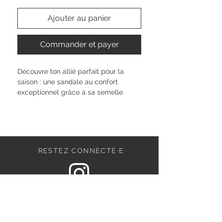
Ajouter au panier
Commander et payer
Découvre ton allié parfait pour la 
saison : une sandale au confort 
exceptionnel grâce à sa semelle 
anatomique et son petit talon de 3 
cm. La fermeture à boucle s’ajuste à 
ta morphologie pour un maintien sûr 
et personnalisé. Parfaite pour toutes 
tes aventures du quotidien, elle 
RESTEZ CONNECTÉ·E
accompagne chaque look avec style 
et subtilité. Avec ce modèle, tu 
affirmes ta singularité tout en 
profitant d’un bien-être absolu à 
DEVENONS AMIS
chaque pas.
Type de talon : 
sans talon