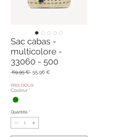
Sac cabas -
multicolore -
33060 - 500
Prix
Prix
 69,95 € 
55,96 €
original
promotionnel
PRIX DOUX
Couleur
*
Quantité
*