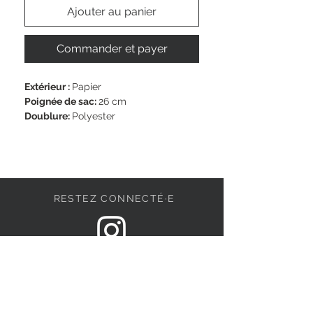
Ajouter au panier
Commander et payer
Extérieur : 
Papier
Poignée de sac: 
26 cm
Doublure: 
Polyester
Dimensions: 
43 x 16 x 29 cm
Fermeture: 
Bouton-pression 
magnétique
RESTEZ CONNECTÉ·E
DEVENONS AMIS