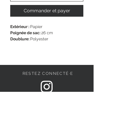
Commander et payer
Extérieur : 
Papier
Poignée de sac: 
26 cm
Doublure: 
Polyester
Dimensions: 
43 x 16 x 29 cm
Fermeture: 
Bouton-pression 
magnétique
RESTEZ CONNECTÉ·E
DEVENONS AMIS
S'abonner