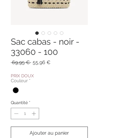
Sac cabas - noir -
33060 - 100
Prix
Prix
 69,95 € 
55,96 €
original
promotionnel
PRIX DOUX
Couleur
*
Quantité
*
Ajouter au panier