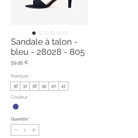
Sandale à talon -
bleu - 28028 - 805
Prix
59,95 €
Pointure
*
36
37
38
39
40
41
Couleur
*
Quantité
*