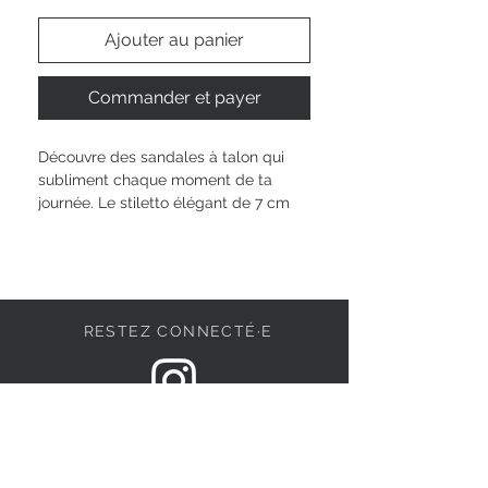
Ajouter au panier
Commander et payer
Découvre des sandales à talon qui 
subliment chaque moment de ta 
journée. Le stiletto élégant de 7 cm 
allonge ta silhouette sans effort, 
tandis que la semelle TOUCH-IT 
épouse parfaitement la forme de ton 
pied. Profite d’un confort doux grâce 
à la doublure textile et ressens la 
RESTEZ CONNECTÉ·E
légèreté d’une chaussure 100% 
vegan signée Tamaris. La bride à 
boucle assure maintien et élégance, 
pour te sentir belle et confiante à 
DEVENONS AMIS
chaque pas.
Hauteur de la tige : 
6 cm