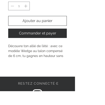
Ajouter au panier
Commander et payer
Découvre ton allié de l’été : avec ce 
modèle Wedge au talon compensé 
de 6 cm, tu gagnes en hauteur sans 
renoncer à ton confort. La 
technologie TOUCH-IT s’adapte à la 
forme de ton pied et le doux intérieur 
synthétique t’accompagne toute la 
journée. La bride à boucle te garantit 
RESTEZ CONNECTÉ·E
un maintien sûr et stylé – parfait pour 
toutes tes occasions, du brunch 
décontracté à la soirée entre amies. 
Affirme ton style unique !
DEVENONS AMIS