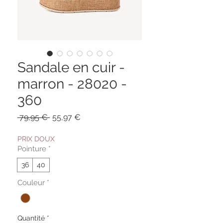
Sandale en cuir -
marron - 28020 -
360
Prix
Prix
 79,95 € 
55,97 €
original
promotionnel
PRIX DOUX
Pointure
*
36
40
Couleur
*
Quantité
*