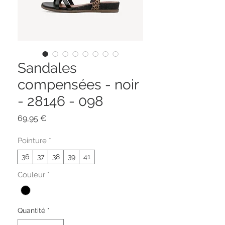
Sandales
compensées - noir
- 28146 - 098
Prix
69,95 €
Pointure
*
36
37
38
39
41
Couleur
*
Quantité
*