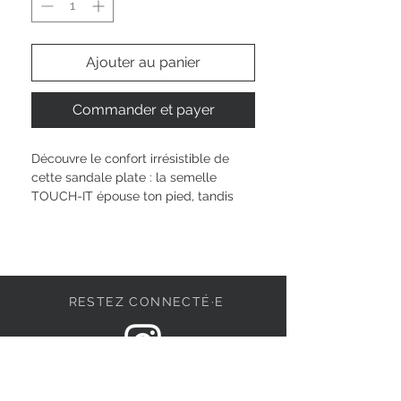
Ajouter au panier
Commander et payer
Découvre le confort irrésistible de 
cette sandale plate : la semelle 
TOUCH-IT épouse ton pied, tandis 
que la technologie ANTIslide assure 
une stabilité parfaite à chaque pas. 
Ajuste-la facilement grâce au 
pratique velcro et savoure la 
sensation légère du revêtement 
RESTEZ CONNECTÉ·E
synthétique. Avec son talon de 2,5 
cm, tu te sens stylée et libre, où que 
la journée dich hinführt. Sois prête 
pour tous les moments qui comptent 
DEVENONS AMIS
dans ta vie.