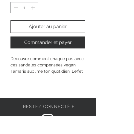
Ajouter au panier
Commander et payer
Découvre comment chaque pas avec 
ces sandales compensées vegan 
Tamaris sublime ton quotidien. L’effet 
TOUCH-IT t’offre un confort 
personnalisé à chaque mouvement. 
Grâce au dessus synthétique élégant 
et à la doublure toute douce, ce 
modèle te promet légèreté et liberté. 
RESTEZ CONNECTÉ·E
Le pratique scratch te permet un 
ajustement rapide, idéal pour tous 
tes moments : sortie en ville, balade 
ou soirée. Mets en valeur ton style 
DEVENONS AMIS
sans compromis, tout en respectant 