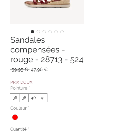
Sandales
compensées -
rouge - 28713 - 524
Prix
Prix
 59,95 € 
47,96 €
original
promotionnel
PRIX DOUX
Pointure
*
36
38
40
41
Couleur
*
Quantité
*