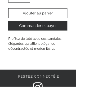
Ajouter au panier
Commander et payer
Profitez de l’été avec ces sandales 
élégantes qui allient élégance 
décontractée et modernité. Le 
mélange de cuir de qualité 
supérieure et de matières 
synthétiques, ainsi que les détails 
tissés, leur confèrent une esthétique 
attrayante, parfaite pour les 
RESTEZ CONNECTÉ·E
moments de loisirs décontractés et 
les événements estivaux. La semelle 
plate et texturée et le talon bloc de 
1,5 cm assurent un confort à chaque 
DEVENONS AMIS
pas, tandis que la fermeture à boucle 
permet un ajustement individuel. Que 