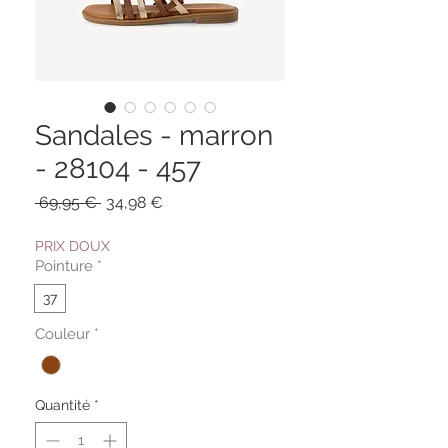
Sandales - marron
- 28104 - 457
Prix
Prix
 69,95 € 
34,98 €
original
promotionnel
PRIX DOUX
Pointure
*
37
Couleur
*
Quantité
*